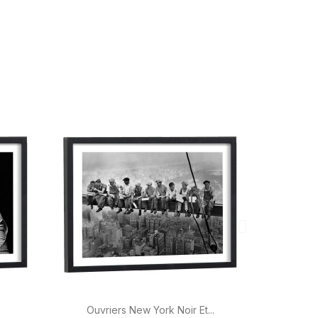

Aperçu rapide
Ouvriers New York Noir Et...