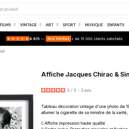
 FILMS
VINTAGE
ART
SPORT
MUSIQUE
ENFANTS
4.9/5
—
+ de 15 000 clients satisfaits
Avis Vérifiés
★
★
★
★
★
eil
Affiche Jacques Chirac & Si
5
/
5
-
3
avis
Tableau décoration vintage d'une photo de 197
allumer la cigarette de sa ministre de la santé,
Affiche impression haute qualité