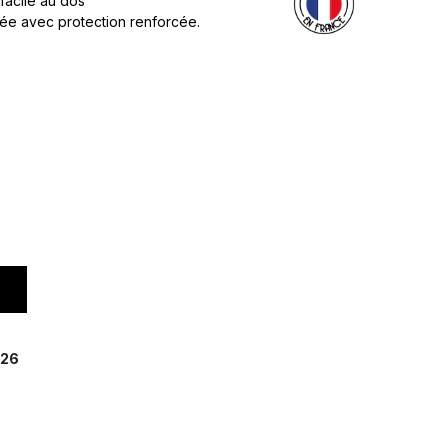
 facile au dos
née avec protection renforcée.
026