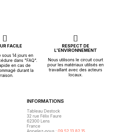
UR FACILE
RESPECT DE
L'ENVIRONNEMENT
e sous 14 jours en
Nous utilisons le circuit court
océdure dans "FAQ".
pour les matériaux utilisés en
apide en cas de
travaillant avec des acteurs
ommagé durant la
locaux.
vraison.
INFORMATIONS
Tableau Destock
32 rue Félix Faure
62300 Lens
France
Appelez-nous :
09 52 13 82 15