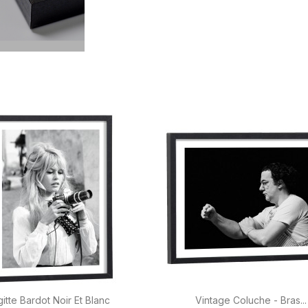


Aperçu rapide
Aperçu rapide
gitte Bardot Noir Et Blanc
Vintage Coluche - Bras...