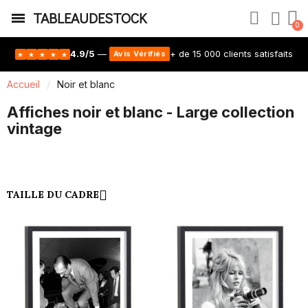
TABLEAUDESTOCK
4.9/5
—
+ de 15 000 clients satisfaits
Avis Vérifiés
★
★
★
★
★
Accueil
Noir et blanc
Affiches noir et blanc - Large collection
vintage
TAILLE DU CADRE