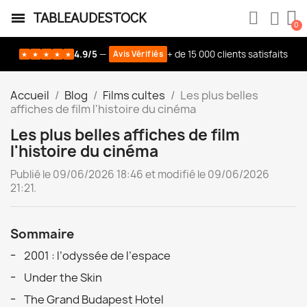
TABLEAUDESTOCK
4.9/5
—
+ de 15 000 clients satisfaits
Avis Vérifiés
★
★
★
★
★
Fabrication française
- Cadres en bois de qualité
Accueil
Blog
Films cultes
Les plus belles
affiches de film l'histoire du cinéma
Les plus belles affiches de film
l'histoire du cinéma
Publié le 09/06/2026 18:46 et modifié le 09/06/2026
21:21.
Sommaire
2001 : l’odyssée de l’espace
Under the Skin
The Grand Budapest Hotel