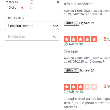
2
étoiles
0
trés bien conforme
1
étoile
1
Avis du
16/05/2026
, suite à une 
du
21/04/2026
par
Olivier M.
Trier les avis
Utile
(0)
Signaler
5
/
Avis vérifié
Comique
Avis du
28/05/2025
, suite à une 
du
05/05/2025
par
Clément R.
Utile
(0)
Signaler
3
/
Avis vérifié
Le cadre n'est pas de belle qual
très léger.  La photo correspo
attentes