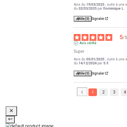
Avis du
19/03/2025
, suite à une 
du
02/03/2025
par
Dominique L.
Utile
(0)
Signaler
5
/
Avis vérifié
Super
Avis du
05/01/2025
, suite à une 
du
14/12/2024
par
S.F.
Utile
(0)
Signaler
1
2
3
4