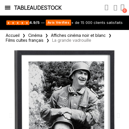
TABLEAUDESTOCK
4.9/5
—
+ de 15 000 clients satisfaits
Avis Vérifiés
★
★
★
★
★
Accueil
Cinéma
Affiches cinéma noir et blanc
Films cultes français
La grande vadrouille