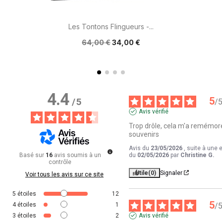
Les Tontons Flingueurs -...
64,00 €
34,00 €
4.4
5
/
5
/
Avis vérifié
Trop drôle, cela m'a remémore
souvenirs
Avis du
23/05/2026
, suite à une 
Basé sur
16
avis soumis à un
du
02/05/2026
par
Christine G.
contrôle
Utile
(0)
Signaler
Voir tous les avis sur ce site
5
étoiles
12
5
4
étoiles
1
/
3
étoiles
2
Avis vérifié