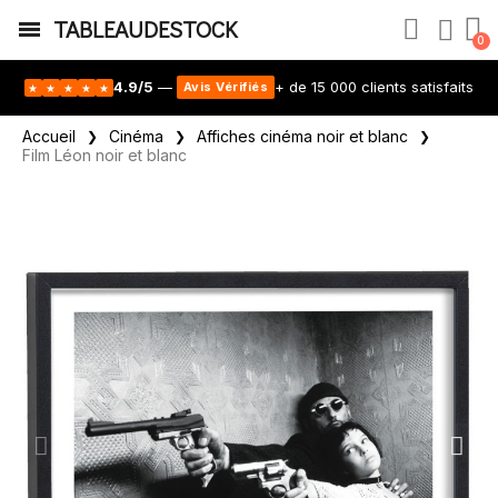
TABLEAUDESTOCK
4.9/5
—
+ de 15 000 clients satisfaits
Avis Vérifiés
★
★
★
★
★
Accueil
Cinéma
Affiches cinéma noir et blanc
Film Léon noir et blanc