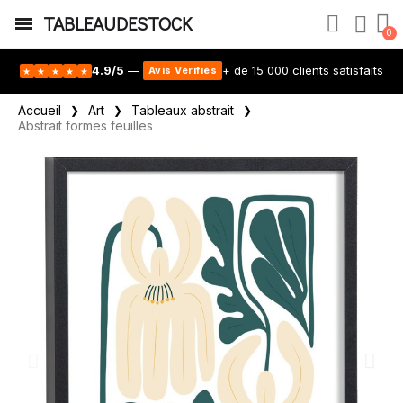
TABLEAUDESTOCK
4.9/5
—
+ de 15 000 clients satisfaits
Avis Vérifiés
★
★
★
★
★
Accueil
Art
Tableaux abstrait
Abstrait formes feuilles