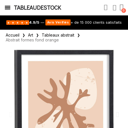
TABLEAUDESTOCK
4.9/5
—
+ de 15 000 clients satisfaits
Avis Vérifiés
★
★
★
★
★
Accueil
Art
Tableaux abstrait
Abstrait formes fond orange