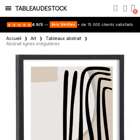
TABLEAUDESTOCK
4.9/5
—
+ de 15 000 clients satisfaits
Avis Vérifiés
★
★
★
★
★
Accueil
Art
Tableaux abstrait
Abstrait lignes irrégulières