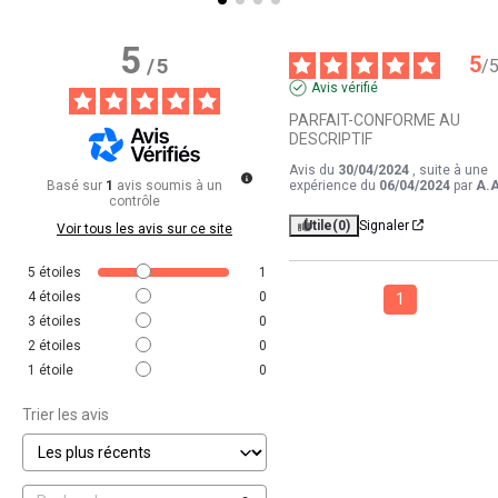
5
5
/
5
/
Avis vérifié
PARFAIT-CONFORME AU 
DESCRIPTIF
Avis du
30/04/2024
, suite à une
Basé sur
1
avis soumis à un
expérience du
06/04/2024
par
A.A
contrôle
Utile
(0)
Signaler
Voir tous les avis sur ce site
5
étoiles
1
4
étoiles
0
1
3
étoiles
0
2
étoiles
0
1
étoile
0
Trier les avis