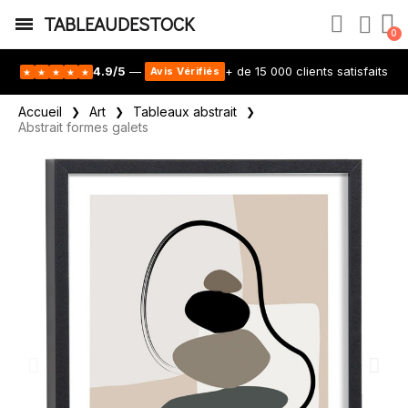
TABLEAUDESTOCK
4.9/5
—
+ de 15 000 clients satisfaits
Avis Vérifiés
★
★
★
★
★
Accueil
Art
Tableaux abstrait
Abstrait formes galets