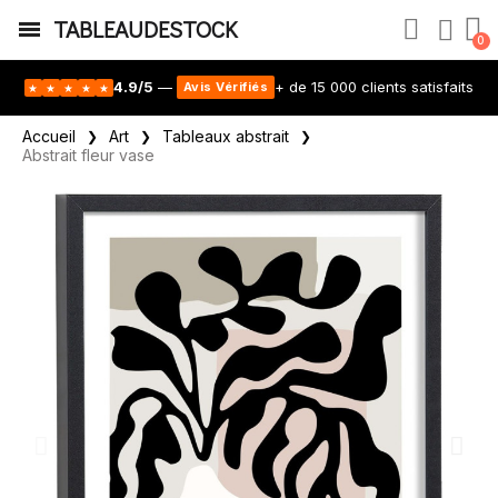
TABLEAUDESTOCK
4.9/5
—
+ de 15 000 clients satisfaits
Avis Vérifiés
★
★
★
★
★
Accueil
Art
Tableaux abstrait
Abstrait fleur vase