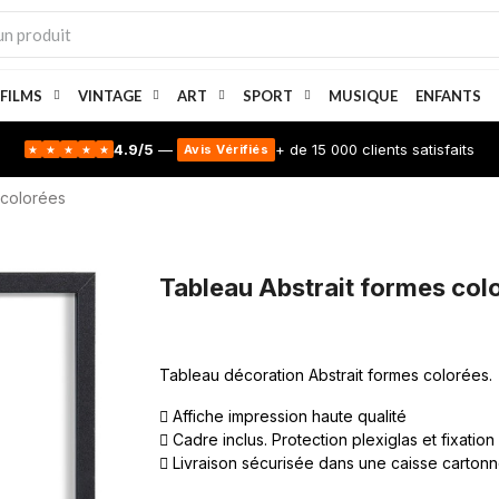
 FILMS
VINTAGE
ART
SPORT
MUSIQUE
ENFANTS
4.9/5
—
+ de 15 000 clients satisfaits
Avis Vérifiés
★
★
★
★
★
 colorées
Tableau Abstrait formes col
Tableau décoration Abstrait formes colorées.
Affiche impression haute qualité
Cadre inclus. Protection plexiglas et fixation
Livraison sécurisée dans une caisse carton