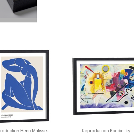


Aperçu rapide
Aperçu rapide
roduction Henri Matisse...
Reproduction Kandinsky -.