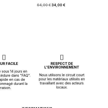
64,00 €
34,00 €
UR FACILE
RESPECT DE
L'ENVIRONNEMENT
e sous 14 jours en
Nous utilisons le circuit court
océdure dans "FAQ".
pour les matériaux utilisés en
apide en cas de
travaillant avec des acteurs
ommagé durant la
locaux.
vraison.