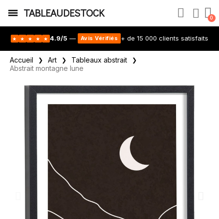
TABLEAUDESTOCK
4.9/5
—
+ de 15 000 clients satisfaits
Avis Vérifiés
★
★
★
★
★
Accueil
Art
Tableaux abstrait
Abstrait montagne lune