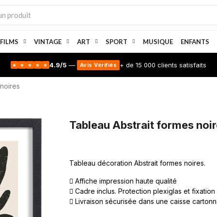
 FILMS
VINTAGE
ART
SPORT
MUSIQUE
ENFANTS
4.9/5
—
+ de 15 000 clients satisfaits
Avis Vérifiés
★
★
★
★
★
 noires
Tableau Abstrait formes noir
Tableau décoration Abstrait formes noires.
Affiche impression haute qualité
Cadre inclus. Protection plexiglas et fixation
Livraison sécurisée dans une caisse carton