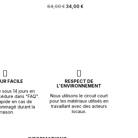
64,00 €
34,00 €
UR FACILE
RESPECT DE
L'ENVIRONNEMENT
e sous 14 jours en
Nous utilisons le circuit court
océdure dans "FAQ".
pour les matériaux utilisés en
apide en cas de
travaillant avec des acteurs
ommagé durant la
locaux.
vraison.