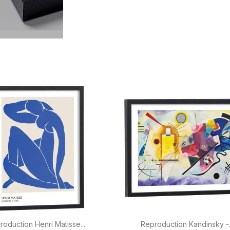


Aperçu rapide
Aperçu rapide
roduction Henri Matisse...
Reproduction Kandinsky -.