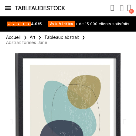
TABLEAUDESTOCK
4.9/5
—
+ de 15 000 clients satisfaits
Avis Vérifiés
★
★
★
★
★
Accueil
Art
Tableaux abstrait
Abstrait formes Jane