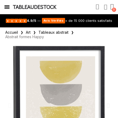
TABLEAUDESTOCK
4.9/5
—
+ de 15 000 clients satisfaits
Avis Vérifiés
★
★
★
★
★
Accueil
Art
Tableaux abstrait
Abstrait formes Happy