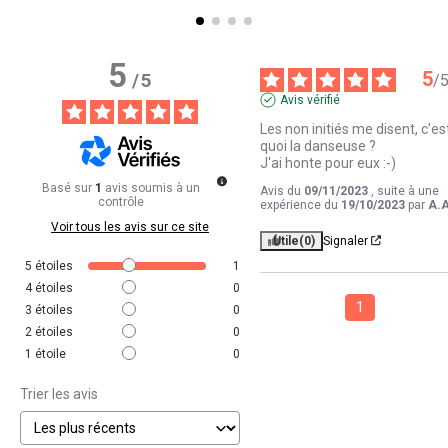
5
5
/
5
/
Avis vérifié
Les non initiés me disent, c'est
quoi la danseuse ?

J'ai honte pour eux :-)
Basé sur
1
avis soumis à un
Avis du
09/11/2023
, suite à une
contrôle
expérience du
19/10/2023
par
A.A
Voir tous les avis sur ce site
Utile
(0)
Signaler
5
étoiles
1
4
étoiles
0
1
3
étoiles
0
2
étoiles
0
1
étoile
0
Trier les avis