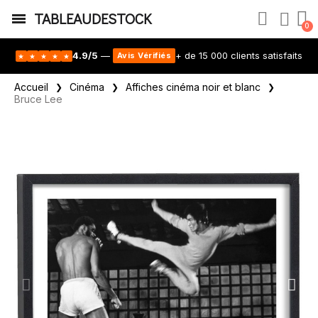
TABLEAUDESTOCK
4.9/5
—
+ de 15 000 clients satisfaits
Avis Vérifiés
★
★
★
★
★
Accueil
Cinéma
Affiches cinéma noir et blanc
Bruce Lee