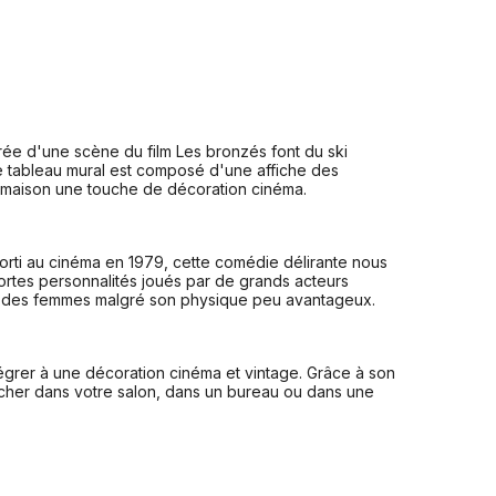
rée d'une scène du film Les bronzés font du ski
Le tableau mural est composé d'une affiche des
re maison une touche de décoration cinéma.
t sorti au cinéma en 1979, cette comédie délirante nous
ortes personnalités joués par de grands acteurs
vec des femmes malgré son physique peu avantageux.
tégrer à une décoration cinéma et vintage. Grâce à son
ocher dans votre salon, dans un bureau ou dans une