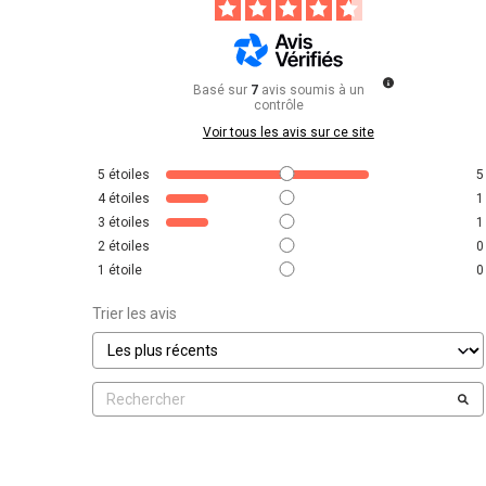
Basé sur
7
avis soumis à un
contrôle
Voir tous les avis sur ce site
5
étoiles
5
4
étoiles
1
3
étoiles
1
2
étoiles
0
1
étoile
0
Trier les avis