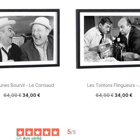


Aperçu rapide
Aperçu rapide
unes Bourvil - Le Corniaud
Les Tontons Flingueurs -..
64,00 €
34,00 €
64,00 €
34,00 €
5
/
5
Avis vérifié