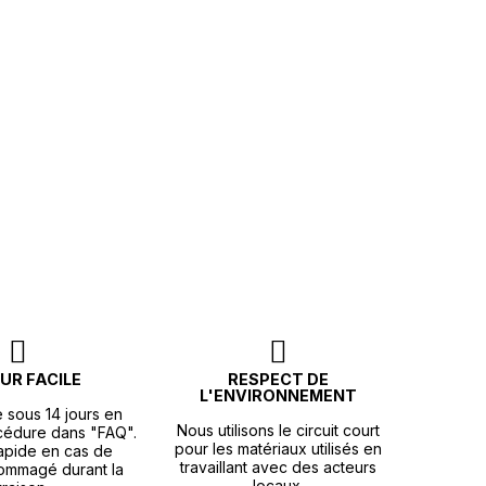
UR FACILE
RESPECT DE
L'ENVIRONNEMENT
e sous 14 jours en
Nous utilisons le circuit court
océdure dans "FAQ".
pour les matériaux utilisés en
apide en cas de
travaillant avec des acteurs
ommagé durant la
locaux.