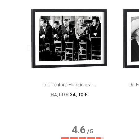

Aperçu rapide
Les Tontons Flingueurs -...
De F
64,00 €
34,00 €
4.6
/
5