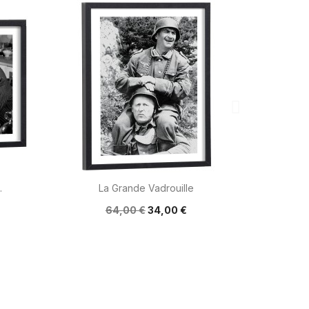

Aperçu rapide
.
La Grande Vadrouille
64,00 €
34,00 €