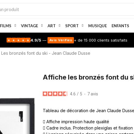
 FILMS
VINTAGE
ART
SPORT
MUSIQUE
ENFANTS
4.9/5
—
+ de 15 000 clients satisfaits
Avis Vérifiés
★
★
★
★
★
Les bronzés font du ski - Jean Claude Dusse
Affiche les bronzés font du 
4.6
/
5
-
7
avis
Tableau de décoration de Jean Claude Dusse d
Affiche impression haute qualité
Cadre inclus. Protection plexiglas et fixation