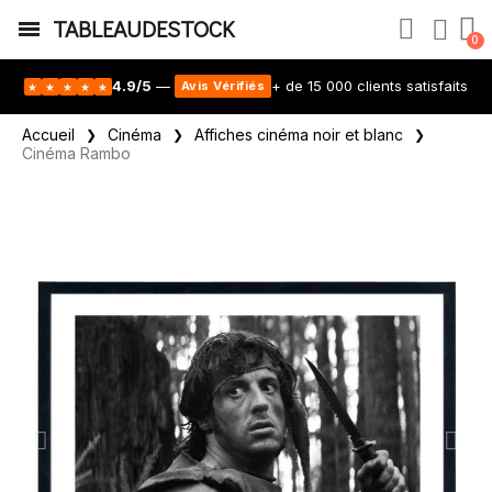
TABLEAUDESTOCK
4.9/5
—
+ de 15 000 clients satisfaits
Avis Vérifiés
★
★
★
★
★
Accueil
Cinéma
Affiches cinéma noir et blanc
Cinéma Rambo