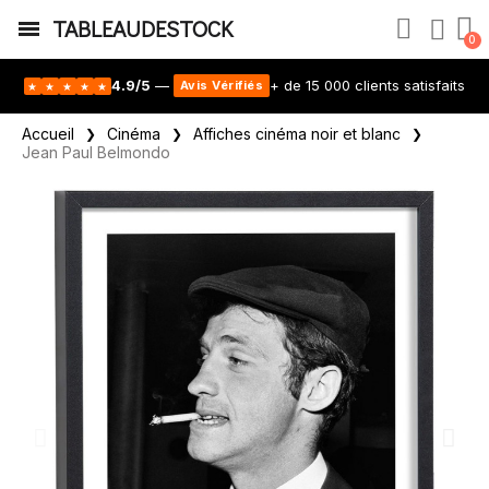
TABLEAUDESTOCK
4.9/5
—
+ de 15 000 clients satisfaits
Avis Vérifiés
★
★
★
★
★
Accueil
Cinéma
Affiches cinéma noir et blanc
Jean Paul Belmondo