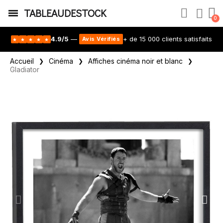
TABLEAUDESTOCK
4.9/5
—
+ de 15 000 clients satisfaits
Avis Vérifiés
★
★
★
★
★
Accueil
Cinéma
Affiches cinéma noir et blanc
Gladiator