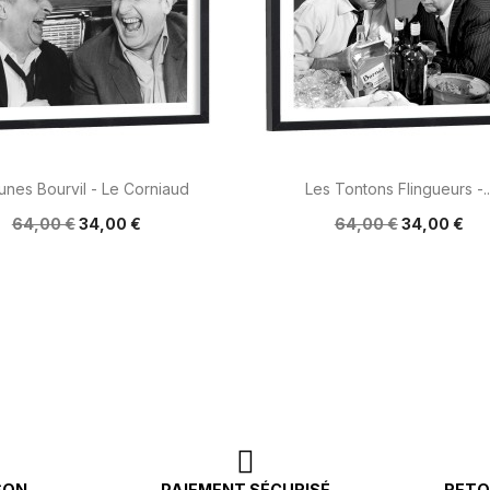


Aperçu rapide
Aperçu rapide
unes Bourvil - Le Corniaud
Les Tontons Flingueurs -..
64,00 €
34,00 €
64,00 €
34,00 €
SON
PAIEMENT SÉCURISÉ
RETO