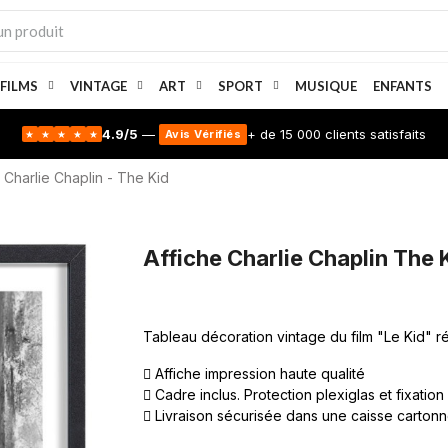
 FILMS
VINTAGE
ART
SPORT
MUSIQUE
ENFANTS
4.9/5
—
+ de 15 000 clients satisfaits
Avis Vérifiés
★
★
★
★
★
Charlie Chaplin - The Kid
Affiche Charlie Chaplin The K
Tableau décoration vintage du film "Le Kid" ré
Affiche impression haute qualité
Cadre inclus. Protection plexiglas et fixation
Livraison sécurisée dans une caisse carton