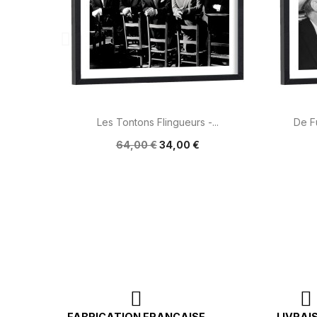

Aperçu rapide
Les Tontons Flingueurs -...
De F
64,00 €
34,00 €
FABRICATION FRANÇAISE
LIVRAI