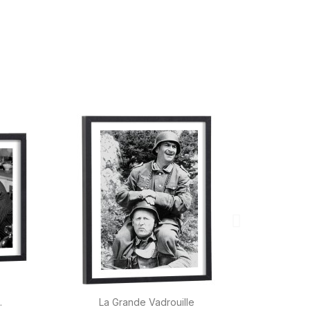

Aperçu rapide
.
La Grande Vadrouille