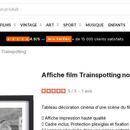
 FILMS
VINTAGE
ART
SPORT
MUSIQUE
ENFANTS
4.9/5
—
+ de 15 000 clients satisfaits
Avis Vérifiés
★
★
★
★
★
Trainspotting
Affiche film Trainspotting no
5
/
5
-
1
avis
Tableau décoration cinéma d'une scène du fi
Affiche impression haute qualité
Cadre inclus. Protection plexiglas et fixation