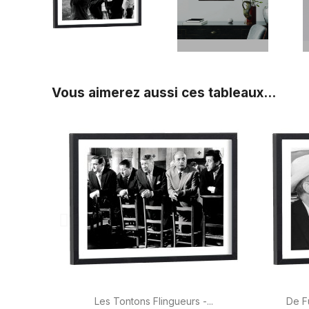
Vous aimerez aussi ces tableaux...

Aperçu rapide
Les Tontons Flingueurs -...
De F