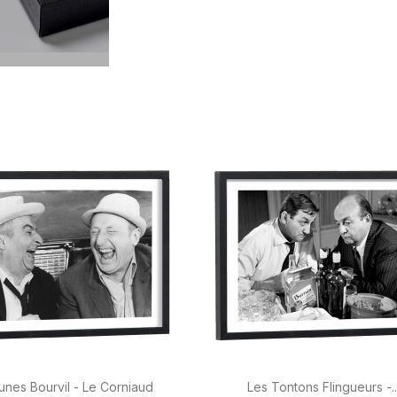


Aperçu rapide
Aperçu rapide
unes Bourvil - Le Corniaud
Les Tontons Flingueurs -..