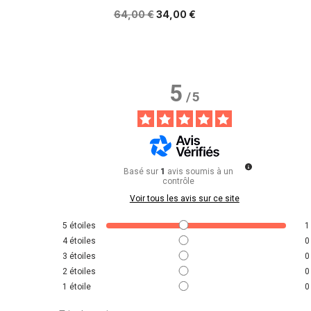
64,00 €
34,00 €
5
/
5
Basé sur
1
avis soumis à un
contrôle
Voir tous les avis sur ce site
5
étoiles
1
4
étoiles
0
3
étoiles
0
2
étoiles
0
1
étoile
0