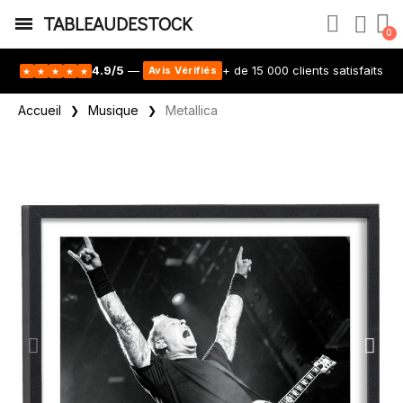
TABLEAUDESTOCK
4.9/5
—
+ de 15 000 clients satisfaits
Avis Vérifiés
★
★
★
★
★
Accueil
Musique
Metallica