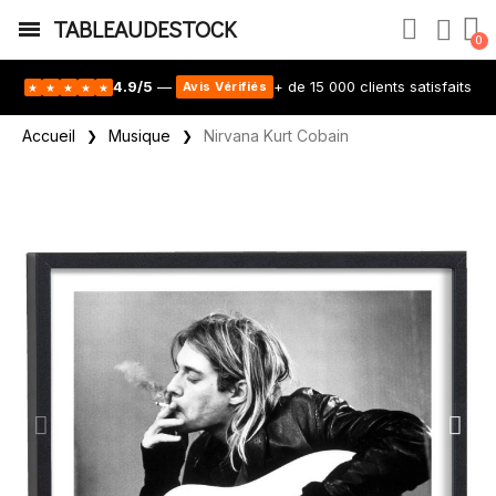
TABLEAUDESTOCK
4.9/5
—
+ de 15 000 clients satisfaits
Avis Vérifiés
★
★
★
★
★
Accueil
Musique
Nirvana Kurt Cobain