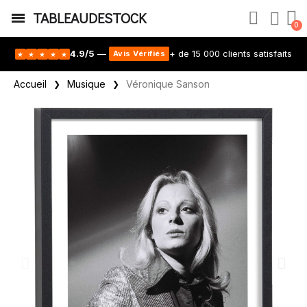
TABLEAUDESTOCK
4.9/5
—
+ de 15 000 clients satisfaits
Avis Vérifiés
★
★
★
★
★
Accueil
Musique
Véronique Sanson