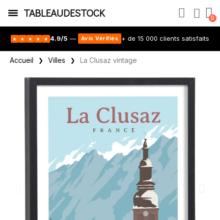
TABLEAUDESTOCK
4.9/5
—
+ de 15 000 clients satisfaits
Avis Vérifiés
★
★
★
★
★
Accueil
Villes
La Clusaz vintage