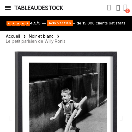
TABLEAUDESTOCK
4.9/5
—
+ de 15 000 clients satisfaits
Avis Vérifiés
★
★
★
★
★
Accueil
Noir et blanc
Le petit parisien de Willy Ronis