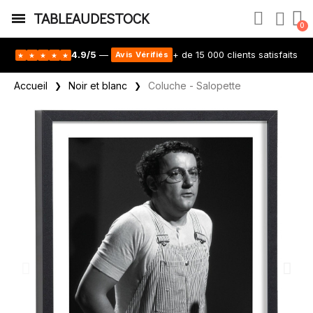
TABLEAUDESTOCK
4.9/5
—
+ de 15 000 clients satisfaits
Avis Vérifiés
★
★
★
★
★
Accueil
Noir et blanc
Coluche - Salopette