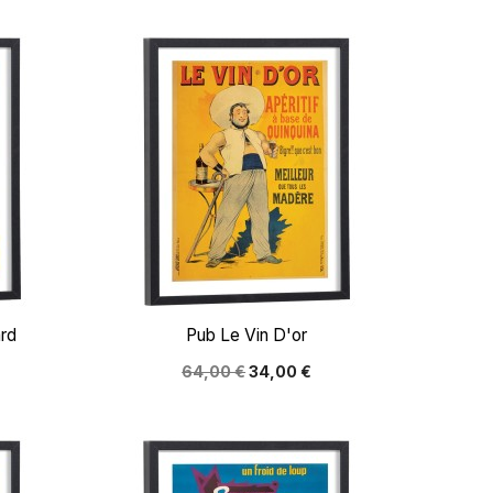

Aperçu rapide
ard
Pub Le Vin D'or
64,00 €
34,00 €