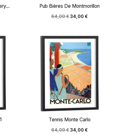

Aperçu rapide
y...
Pub Bières De Montmorillon
64,00 €
34,00 €

Aperçu rapide
1
Tennis Monte Carlo
64,00 €
34,00 €