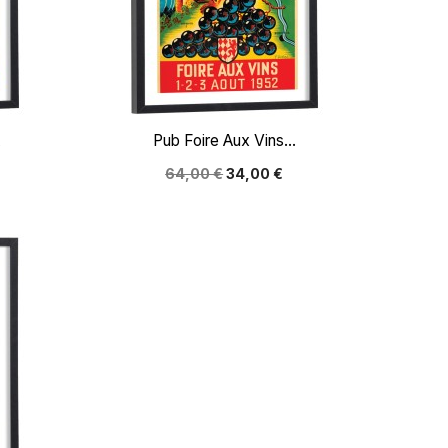

Aperçu rapide
Pub Foire Aux Vins...
64,00 €
34,00 €