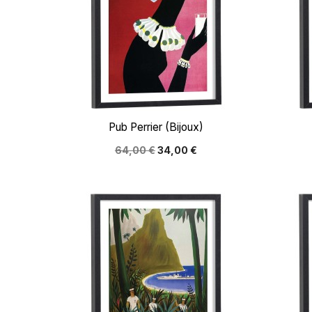

Aperçu rapide
Pub Perrier (Bijoux)
64,00 €
34,00 €