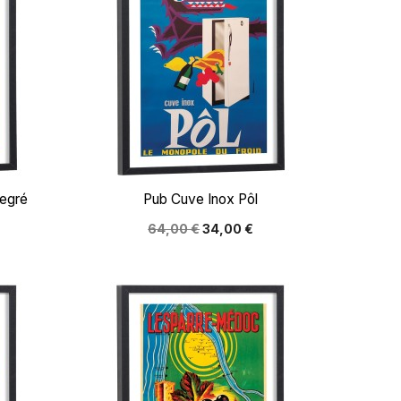

Aperçu rapide
egré
Pub Cuve Inox Pôl
64,00 €
34,00 €