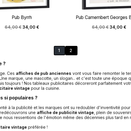


Aperçu rapide
Aperçu rapide
Pub Byrrh
Pub Camembert Georges B
64,00 €
34,00 €
64,00 €
34,00 €
1
2
e ?
tage. Ces
affiches de pub anciennes
vont vous faire remonter le te
 Une marque, une mascotte, un slogan... et c'est toute une époque 
uis toujours ! Nos tableaux publicitaires décoreront parfaitement vot
citaire vintage
pour la cuisine.
s si populaires ?
té à la publicité et les marques ont su redoubler d'inventivité po
us redécouvrons une
affiche de publicité vintage
, plein de souvenir
que nous ressentions de l'émotion même des décennies plus tard en 
itaire vintage
préférée !