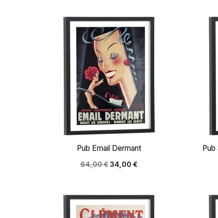

Aperçu rapide
Pub Email Dermant
Pub 
64,00 €
34,00 €