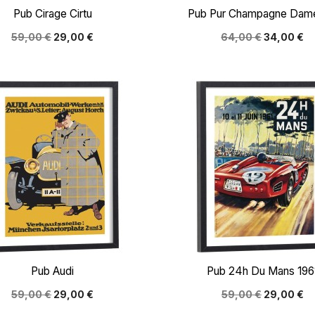


Aperçu rapide
Aperçu rapide
Pub Cirage Cirtu
Pub Pur Champagne Damer
59,00 €
29,00 €
64,00 €
34,00 €


Aperçu rapide
Aperçu rapide
Pub Audi
Pub 24h Du Mans 196
59,00 €
29,00 €
59,00 €
29,00 €