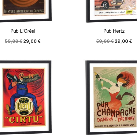


Aperçu rapide
Aperçu rapide
Pub L'Oréal
Pub Hertz
59,00 €
29,00 €
59,00 €
29,00 €