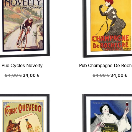


Aperçu rapide
Aperçu rapide
Pub Cycles Novelty
Pub Champagne De Roch
64,00 €
34,00 €
64,00 €
34,00 €