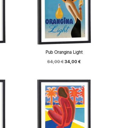

Aperçu rapide
Pub Orangina Light
64,00 €
34,00 €