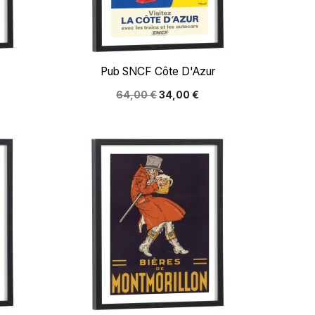

Aperçu rapide
Pub SNCF Côte D'Azur
64,00 €
34,00 €