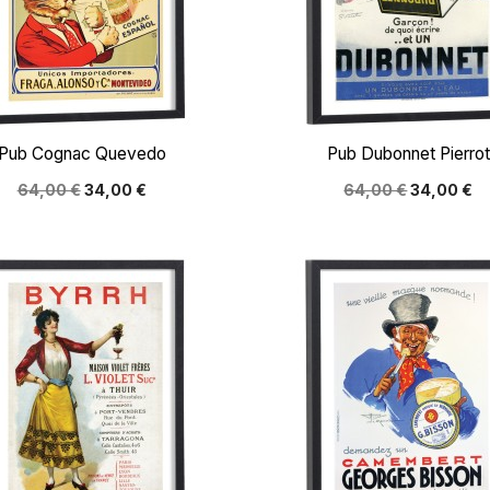


Aperçu rapide
Aperçu rapide
Pub Cognac Quevedo
Pub Dubonnet Pierrot
64,00 €
34,00 €
64,00 €
34,00 €