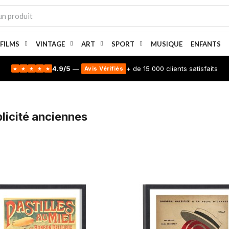
 FILMS
VINTAGE
ART
SPORT
MUSIQUE
ENFANTS
4.9/5
—
+ de 15 000 clients satisfaits
Avis Vérifiés
★
★
★
★
★
blicité anciennes