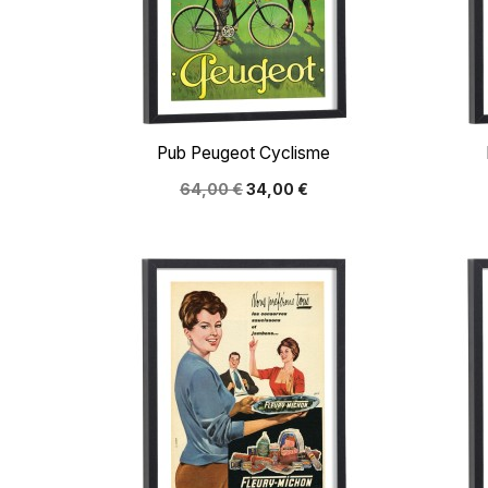

Aperçu rapide
Pub Peugeot Cyclisme
64,00 €
34,00 €