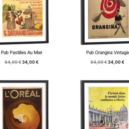


Aperçu rapide
Aperçu rapide
Pub Pastilles Au Miel
Pub Orangina Vintage
64,00 €
34,00 €
64,00 €
34,00 €